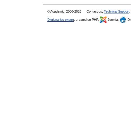
© Academic, 2000-2026
Contact us:
Technical Support
,
Dictionaries export
, created on PHP,
Joomla,
Dr