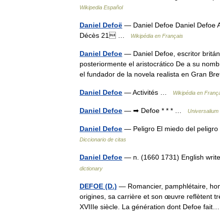
Wikipedia Español
Daniel Defoë
— Daniel Defoe Daniel Defoe A
Décès 21 …
Wikipédia en Français
Daniel Defoe
— Daniel Defoe, escritor britá
posteriormente el aristocrático De a su nomb
el fundador de la novela realista en Gran 
Daniel Defoe
— Activités …
Wikipédia en Franç
Daniel Defoe
— ➡ Defoe * * * …
Universalium
Daniel Defoe
— Peligro El miedo del peligro
Diccionario de citas
Daniel Defoe
— n. (1660 1731) English writ
dictionary
DEFOE (D.)
— Romancier, pamphlétaire, homm
origines, sa carrière et son œuvre reflètent t
XVIIIe siècle. La génération dont Defoe fa