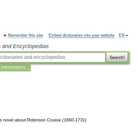
Remember this site
Embed dictionaries into your website
EN
s and Encyclopedias
Search!
Interpretations
s
novel
about
Robinson
Crusoe
(
1660
-
1731
)