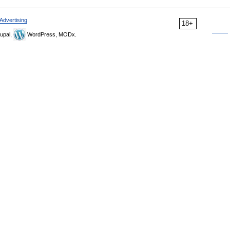
Advertising
18+
upal,
WordPress, MODx.